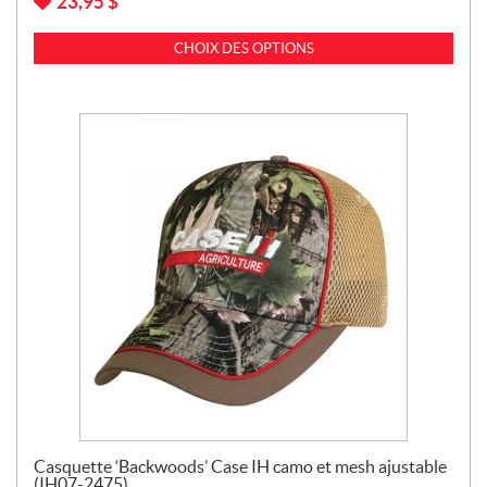
23,95
$
CHOIX DES OPTIONS
Casquette ‘Backwoods’ Case IH camo et mesh ajustable
(IH07-2475)