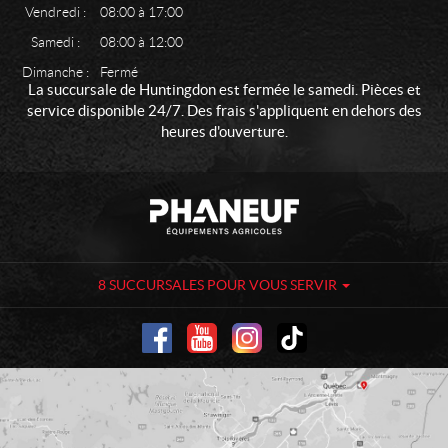
Vendredi :
08:00 à 17:00
Samedi :
08:00 à 12:00
Dimanche :
Fermé
La succursale de Huntingdon est fermée le samedi. Pièces et
service disponible 24/7. Des frais s'appliquent en dehors des
heures d'ouverture.
C
P
o
h
n
a
t
n
a
e
8 SUCCURSALES POUR VOUS SERVIR
c
u
t
f
-
É
q
u
i