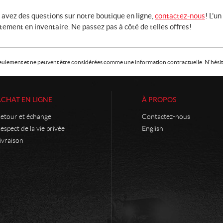
 avez des questions sur notre boutique en ligne,
contactez-nous
! L'u
ement en inventaire. Ne passez pas à côté de telles offres!
f seulement et ne peuvent être considérées comme une information contractuelle. N'hésite
ACHAT EN LIGNE
À PROPOS
etour et échange
Contactez-nous
espect de la vie privée
English
ivraison