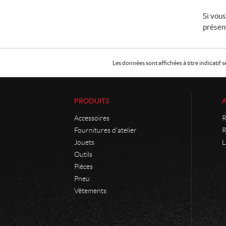
Si vous
présent
Les données sont affichées à titre indicati
PRODUITS
Accessoires
R
Fournitures d'atelier
R
Jouets
L
Outils
Pièces
Pneu
Vêtements