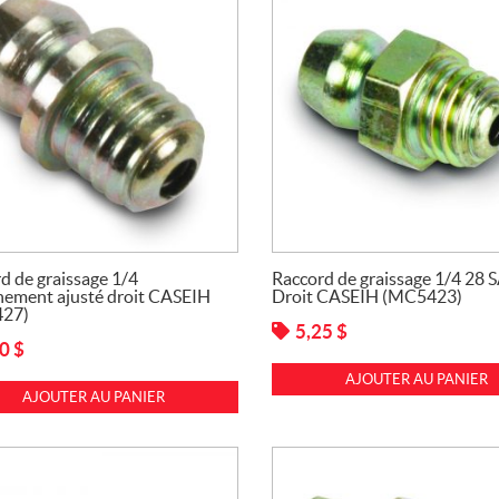
d de graissage 1/4
Raccord de graissage 1/4 28 
nement ajusté droit CASEIH
Droit CASEIH (MC5423)
27)
5,25
$
00
$
AJOUTER AU PANIER
AJOUTER AU PANIER