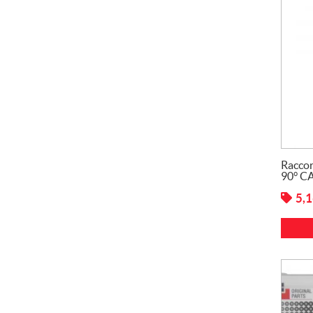
Raccor
90° C
5,