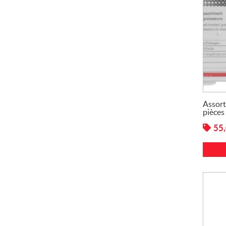
Assort
pièce
55