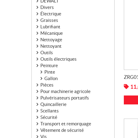
DEWALT
Divers
Électrique
Graisses
Lubrifiant
Mécanique
Nettoyage
Nettoyant
Outils
Outils électriques
Peinture
Pinte
ZRG01
Gallon
Pièces
11
Pour machinerie agricole
Pulvérisateurs portatifs
Quincaillerie
Scellants
Sécurité
Transport et remorquage
Vêtement de sécurité
Vis