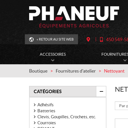
450 549-5
« RETOUR AU SITE WEB
T
I
É
T
L
I
É
N
ACCESSOIRES
FOURNITURES
P
É
H
R
O
A
N
I
Boutique
Fournitures d'atelier
Nettoyant
E
R
E
:
NET
FILTRER
CATÉGORIES
Adhésifs
Batteries
Clevis, Goupilles, Crochets, etc.
Courroies