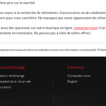
leur prix sur le marché.
us soyez à la recherche de vêtements, d'accessoires ou de combinais
aire pour vous satisfaire. Ne manquez pas cette opportunité de refair
 avez des questions sur notre boutique en ligne,
contactez-nous
! L'u
ement en inventaire. Ne passez pas à côté de telles offres!
f seulement et ne peuvent être considérées comme une information contractuelle. N'hésite
ACHAT EN LIGNE
À PROPOS
etour et échange
Contactez-nous
espect de la vie privée
English
ivraison