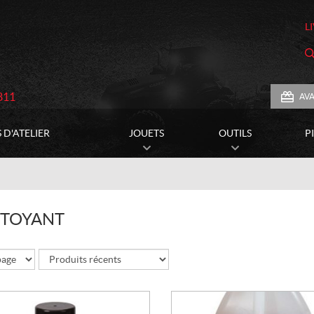
L
811
AV
 D'ATELIER
JOUETS
OUTILS
P
TOYANT