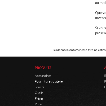
au meil
Que vo
invent
Si vous
présent
Les données sont affichées à titre indicati
PRODUITS
Accessoires
R
Fournitures d'atelier
R
Jouets
L
Outils
Pièces
Pneu