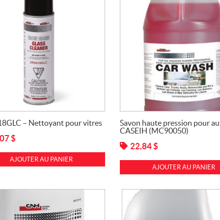
8GLC – Nettoyant pour vitres
Savon haute pression pour au
CASEIH (MC90050)
,07
$
22,84
$
AJOUTER AU PANIER
AJOUTER AU PANIER