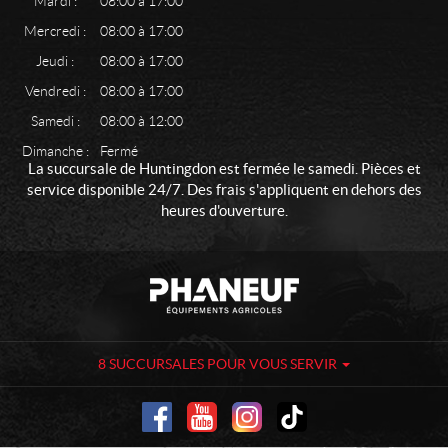
Mardi :
08:00 à 17:00
Mercredi :
08:00 à 17:00
Jeudi :
08:00 à 17:00
Vendredi :
08:00 à 17:00
Samedi :
08:00 à 12:00
Dimanche :
Fermé
La succursale de Huntingdon est fermée le samedi. Pièces et
service disponible 24/7. Des frais s'appliquent en dehors des
heures d'ouverture.
C
P
o
h
n
a
t
n
a
e
8 SUCCURSALES POUR VOUS SERVIR
c
u
t
f
-