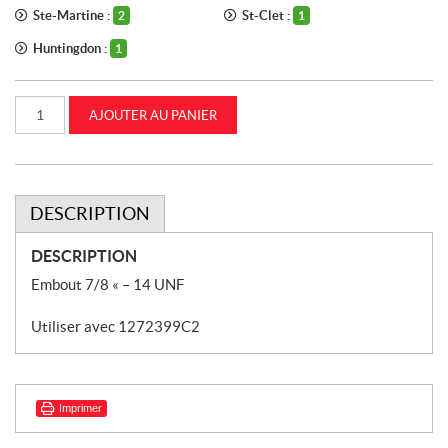
Ste-Martine :
St-Clet :
2
1
Huntingdon :
1
quantité
AJOUTER AU PANIER
de
Coupleur
femelle
ISO
7/8
po
CASEIH
DESCRIPTION
(1282338C91)
DESCRIPTION
Embout 7/8 « – 14 UNF
Utiliser avec 1272399C2
Imprimer