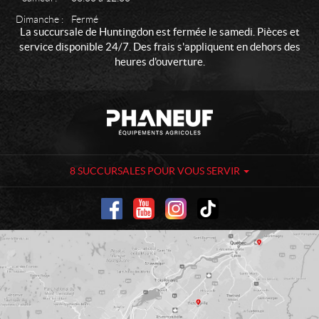
Dimanche :
Fermé
La succursale de Huntingdon est fermée le samedi. Pièces et
service disponible 24/7. Des frais s'appliquent en dehors des
heures d'ouverture.
C
P
o
h
n
a
t
n
a
e
8 SUCCURSALES POUR VOUS SERVIR
c
u
t
f
-
É
q
u
i
p
e