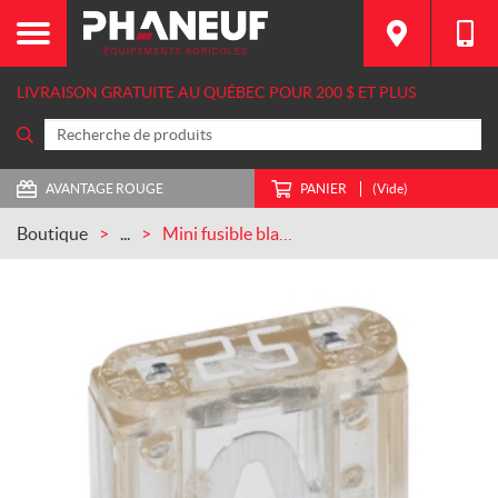
LIVRAISON GRATUITE AU QUÉBEC POUR 200 $ ET PLUS
AVANTAGE ROUGE
PANIER
(Vide)
Boutique
...
Mini fusible blanc 25A pour tracteurs et batteuses CASEIH (10401290)