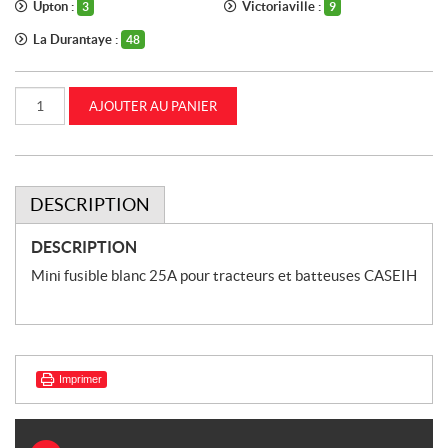
Upton :
Victoriaville :
3
9
La Durantaye :
48
quantité
AJOUTER AU PANIER
de
Mini
fusible
blanc
25A
pour
tracteurs
DESCRIPTION
et
batteuses
CASEIH
DESCRIPTION
(10401290)
Mini fusible blanc 25A pour tracteurs et batteuses CASEIH
Imprimer