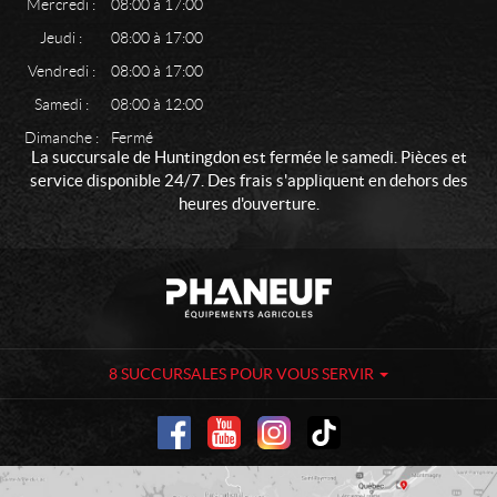
Mercredi :
08:00 à 17:00
Jeudi :
08:00 à 17:00
Vendredi :
08:00 à 17:00
Samedi :
08:00 à 12:00
Dimanche :
Fermé
La succursale de Huntingdon est fermée le samedi. Pièces et
service disponible 24/7. Des frais s'appliquent en dehors des
heures d'ouverture.
C
P
o
h
n
a
t
n
a
e
8 SUCCURSALES POUR VOUS SERVIR
c
u
t
f
-
É
q