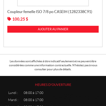
Coupleur femelle ISO 7/8 po CASEIH (1282338C91)
100,25
$
AJOUTER AU PANIER
Les données sont affichées à titre indicatif seulement et ne peuvent être
considérées comme une information contractuelle. N'hésitez pas à nous
consulter pour plus de détails.
HEURES D'OUVERTURE
Lundi :
08:00 à 17:00
Mardi :
08:00 à 17:00